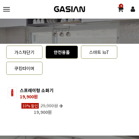
0
가스차단기
안전용품
스마트 IoT
쿠킹타이머
스프레이형 소화기
19,900원
29,900원
33% 할인
19,900원